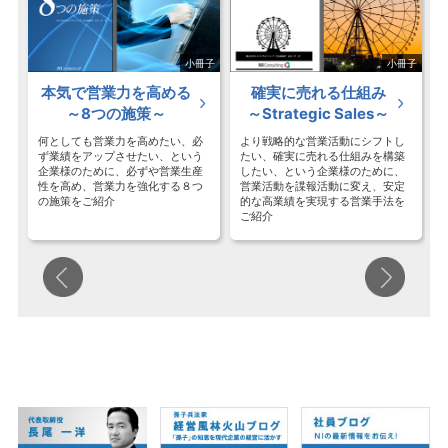
ック
小冊子
小冊子
本気で営業力を高める
確実に売れる仕組み
～8つの施策～
～Strategic Sales～
何としても営業力を高めたい、必
より戦略的な営業活動にシフトし
ず業績をアップさせたい、という
たい、確実に売れる仕組みを構築
メ
企業様のために、必ずや営業生産
したい、という企業様のために、
解
性を高め、営業力を強化する８つ
営業活動を諜報活動に変え、安定
の施策をご紹介
的な高業績を実現する営業手法を
ご紹介